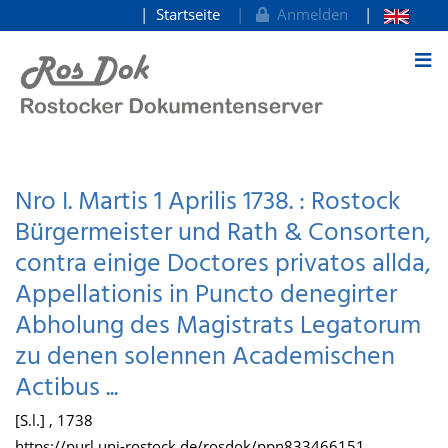
Startseite
Anmelden
zum Inhalt
Nro I. Martis 1 Aprilis 1738. : Rostock
Bürgermeister und Rath & Consorten,
contra einige Doctores privatos allda,
Appellationis in Puncto denegirter
Abholung des Magistrats Legatorum
zu denen solennen Academischen
Actibus ...
[S.l.] , 1738
https://purl.uni-rostock.de/rosdok/ppn833466151