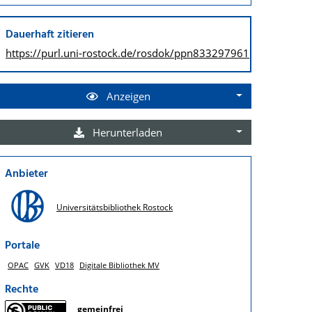
Dauerhaft zitieren
https://purl.uni-rostock.de/
rosdok/ppn833297961
Anzeigen
Herunterladen
Anbieter
Universitätsbibliothek Rostock
Portale
OPAC
GVK
VD18
Digitale Bibliothek MV
Rechte
gemeinfrei