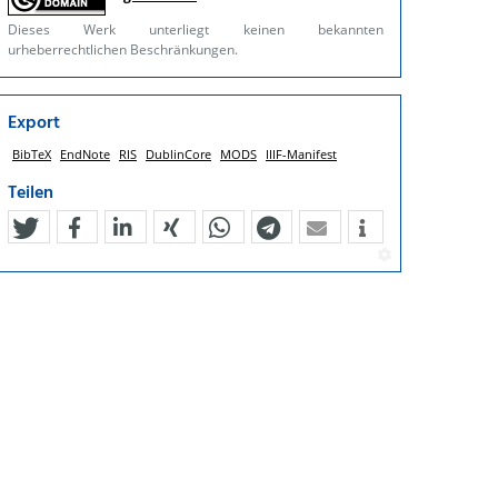
Dieses Werk unterliegt keinen bekannten
urheberrechtlichen Beschränkungen.
Export
BibTeX
EndNote
RIS
DublinCore
MODS
IIIF-Manifest
Teilen
tweet
teilen
mitteilen
teilen
teilen
teilen
mail