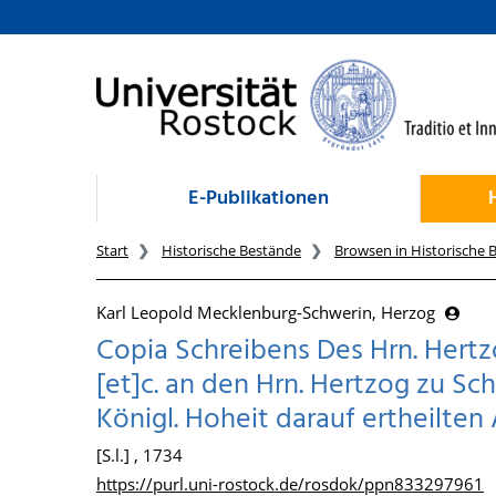
zum Inhalt
E-Publikationen
Start
Historische Bestände
Browsen in Historische 
Karl Leopold Mecklenburg-Schwerin, Herzog
Copia Schreibens Des Hrn. Hertz
[et]c. an den Hrn. Hertzog zu Sc
Königl. Hoheit darauf ertheilten
[S.l.] , 1734
https://purl.uni-rostock.de/rosdok/ppn833297961