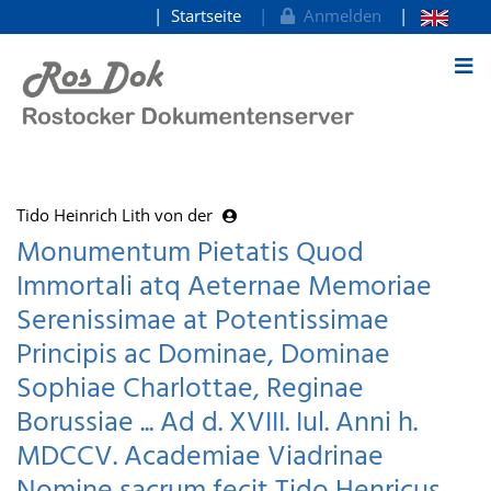
Startseite
Anmelden
zum Inhalt
Tido Heinrich Lith von der
Monumentum Pietatis Quod
Immortali atq Aeternae Memoriae
Serenissimae at Potentissimae
Principis ac Dominae, Dominae
Sophiae Charlottae, Reginae
Borussiae ... Ad d. XVIII. Iul. Anni h.
MDCCV. Academiae Viadrinae