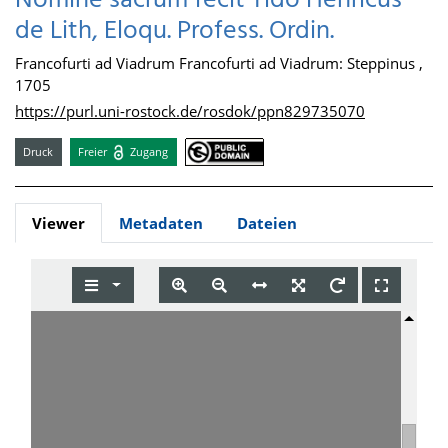
Nomine sacrum fecit Tido Henricus
de Lith, Eloqu. Profess. Ordin.
Francofurti ad Viadrum Francofurti ad Viadrum: Steppinus ,
1705
https://purl.uni-rostock.de/rosdok/ppn829735070
Druck
Freier
Zugang
Viewer
Metadaten
Dateien