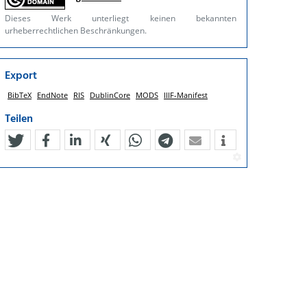
Dieses Werk unterliegt keinen bekannten
urheberrechtlichen Beschränkungen.
Export
BibTeX
EndNote
RIS
DublinCore
MODS
IIIF-Manifest
Teilen
tweet
teilen
mitteilen
teilen
teilen
teilen
mail