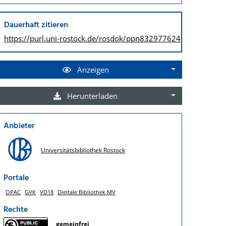
Dauerhaft zitieren
https://purl.uni-rostock.de/
rosdok/ppn832977624
Anzeigen
Herunterladen
Anbieter
Universitätsbibliothek Rostock
Portale
OPAC
GVK
VD18
Digitale Bibliothek MV
Rechte
gemeinfrei