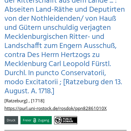
der Ritterschafft aus dem Lande ... :
Abseiten Land-Räthe und Deputirten
von der Nothleidenden/ von Hauß
und Gütern unschuldig verjagten
Mecklenburgischen Ritter- und
Landschafft zum Engern Ausschuß,
contra Des Herrn Hertzogs zu
Mecklenburg Carl Leopold Fürstl.
Durchl. In puncto Conservatorii,
modo Excitatorii ; [Ratzeburg den 13.
August. A. 1718.]
[Ratzeburg] , [1718]
https://purl.uni-rostock.de/rosdok/ppn82861010X
Druck
Freier
Zugang