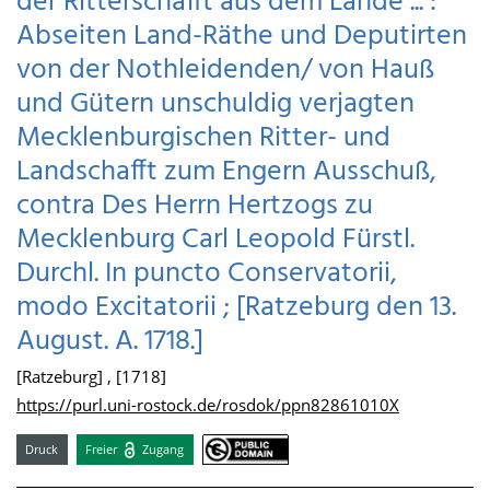
der Ritterschafft aus dem Lande ... :
Abseiten Land-Räthe und Deputirten
von der Nothleidenden/ von Hauß
und Gütern unschuldig verjagten
Mecklenburgischen Ritter- und
Landschafft zum Engern Ausschuß,
contra Des Herrn Hertzogs zu
Mecklenburg Carl Leopold Fürstl.
Durchl. In puncto Conservatorii,
modo Excitatorii ; [Ratzeburg den 13.
August. A. 1718.]
[Ratzeburg] , [1718]
https://purl.uni-rostock.de/rosdok/ppn82861010X
Druck
Freier
Zugang