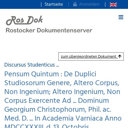
Startseite
Anmelden
zum Inhalt
zum übergeordneten Dokument
Discursus Studenticus ...
Pensum Quintum : De Duplici
Studiosorum Genere, Altero Corpus,
Non Ingenium; Altero Ingenium, Non
Corpus Exercente Ad ... Dominum
Georgium Christophorum, Phil. ac.
Med. D. ... In Academia Varniaca Anno
MDCCXXXIII. d. 13. Octobris