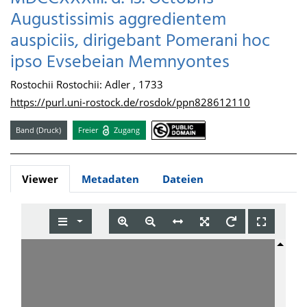
Augustissimis aggredientem
auspiciis, dirigebant Pomerani hoc
ipso Evsebeian Memnyontes
Rostochii Rostochii: Adler , 1733
https://purl.uni-rostock.de/rosdok/ppn828612110
Band (Druck)
Freier
Zugang
Viewer
Metadaten
Dateien