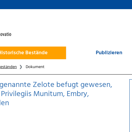
Historische Bestände
Publizieren
Beständen
Dokument
ungenannte Zelote befugt gewesen,
rivilegiis Munitum, Embry,
len