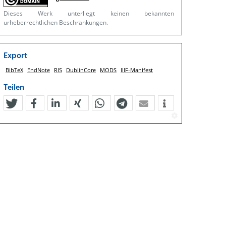
Dieses Werk unterliegt keinen bekannten
urheberrechtlichen Beschränkungen.
Export
BibTeX
EndNote
RIS
DublinCore
MODS
IIIF-Manifest
Teilen
tweet
teilen
mitteilen
teilen
teilen
teilen
mail