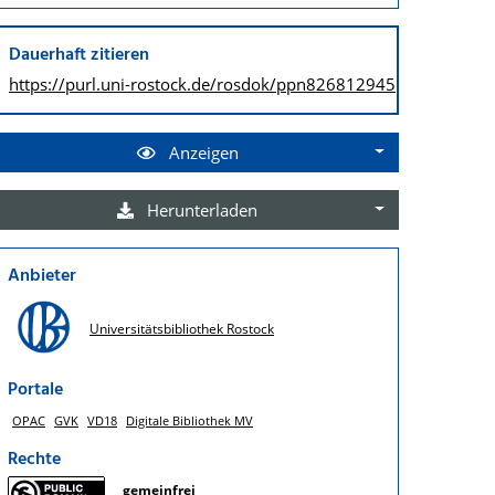
Dauerhaft zitieren
https://purl.uni-rostock.de/
rosdok/ppn826812945
Anzeigen
Herunterladen
Anbieter
Universitätsbibliothek Rostock
Portale
OPAC
GVK
VD18
Digitale Bibliothek MV
Rechte
gemeinfrei