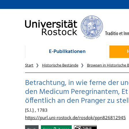
zum Inhalt
E-Publikationen
Start
Historische Bestände
Browsen in Historische 
Betrachtung, in wie ferne der 
den Medicum Peregrinantem, Et P
öffentlich an den Pranger zu stel
[S.l.] , 1783
https://purl.uni-rostock.de/rosdok/ppn826812945