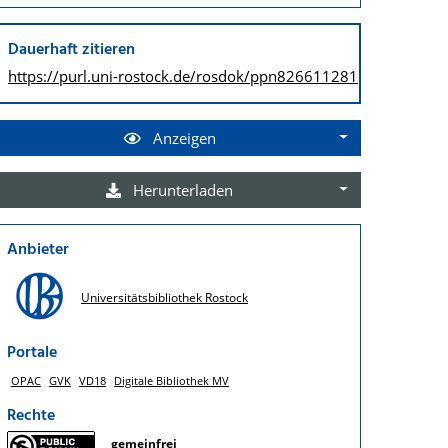
Dauerhaft zitieren
https://purl.uni-rostock.de/
rosdok/ppn826611281
Anzeigen
Herunterladen
Anbieter
Universitätsbibliothek Rostock
Portale
OPAC
GVK
VD18
Digitale Bibliothek MV
Rechte
gemeinfrei