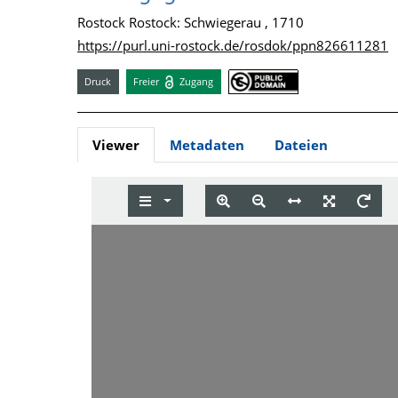
Rostock Rostock: Schwiegerau , 1710
https://purl.uni-rostock.de/rosdok/ppn826611281
Druck
Freier
Zugang
Viewer
Metadaten
Dateien