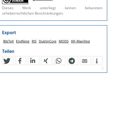
Dieses Werk unterliegt keinen bekannten
urheberrechtlichen Beschränkungen.
Export
BibTeX
EndNote
RIS
DublinCore
MODS
IIIF-Manifest
Teilen
tweet
teilen
mitteilen
teilen
teilen
teilen
mail