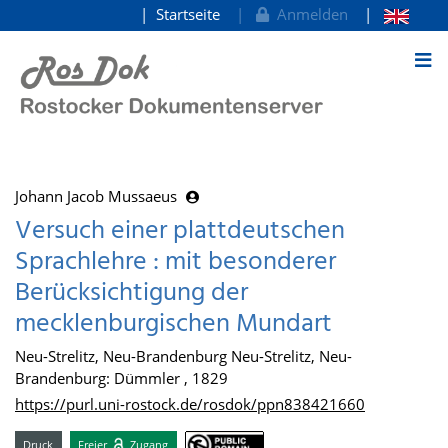
Startseite
Anmelden
zum Inhalt
Johann Jacob Mussaeus
Versuch einer plattdeutschen
Sprachlehre : mit besonderer
Berücksichtigung der
mecklenburgischen Mundart
Neu-Strelitz, Neu-Brandenburg Neu-Strelitz, Neu-
Brandenburg: Dümmler , 1829
https://purl.uni-rostock.de/rosdok/ppn838421660
Druck
Freier
Zugang