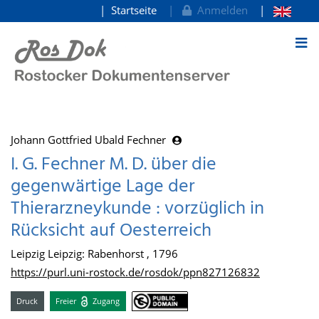
Startseite
Anmelden
zum Inhalt
Johann Gottfried Ubald Fechner
I. G. Fechner M. D. über die
gegenwärtige Lage der
Thierarzneykunde : vorzüglich in
Rücksicht auf Oesterreich
Leipzig Leipzig: Rabenhorst , 1796
https://purl.uni-rostock.de/rosdok/ppn827126832
Druck
Freier
Zugang