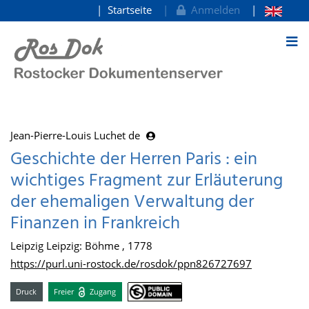
Startseite
Anmelden
zum Inhalt
Jean-Pierre-Louis Luchet de
Geschichte der Herren Paris : ein
wichtiges Fragment zur Erläuterung
der ehemaligen Verwaltung der
Finanzen in Frankreich
Leipzig Leipzig: Böhme , 1778
https://purl.uni-rostock.de/rosdok/ppn826727697
Druck
Freier
Zugang