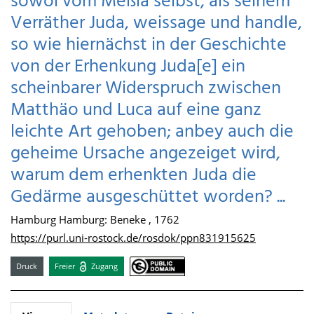
sowol vom Meßia selbst, als seinem
Verräther Juda, weissage und handle,
so wie hiernächst in der Geschichte
von der Erhenkung Juda[e] ein
scheinbarer Widerspruch zwischen
Matthäo und Luca auf eine ganz
leichte Art gehoben; anbey auch die
geheime Ursache angezeiget wird,
warum dem erhenkten Juda die
Gedärme ausgeschüttet worden? ...
Hamburg Hamburg: Beneke , 1762
https://purl.uni-rostock.de/rosdok/ppn831915625
Druck
Freier
Zugang