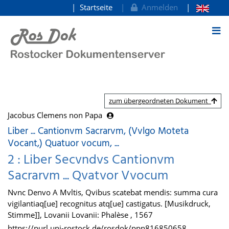
Startseite
Anmelden
zum Inhalt
zum übergeordneten Dokument
Jacobus Clemens non Papa
Liber ... Cantionvm Sacrarvm, (Vvlgo Moteta
Vocant,) Quatuor vocum, ...
2 : Liber Secvndvs Cantionvm
Sacrarvm ... Qvatvor Vvocum
Nvnc Denvo A Mvltis, Qvibus scatebat mendis: summa cura
vigilantiaq[ue] recognitus atq[ue] castigatus. [Musikdruck,
Stimme]], Lovanii Lovanii: Phalèse , 1567
https://purl.uni-rostock.de/rosdok/ppn816850658