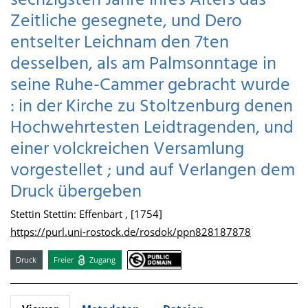
sechzigsten Jahre Ihres Alters das
Zeitliche gesegnete, und Dero
entselter Leichnam den 7ten
desselben, als am Palmsonntage in
seine Ruhe-Cammer gebracht wurde
: in der Kirche zu Stoltzenburg denen
Hochwehrtesten Leidtragenden, und
einer volckreichen Versamlung
vorgestellet ; und auf Verlangen dem
Druck übergeben
Stettin Stettin: Effenbart , [1754]
https://purl.uni-rostock.de/rosdok/ppn828187878
Druck
Freier
Zugang