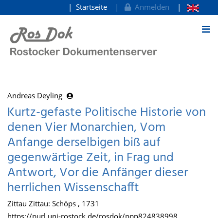
Startseite
Anmelden
zum Inhalt
Andreas Deyling
Kurtz-gefaste Politische Historie von
denen Vier Monarchien, Vom
Anfange derselbigen biß auf
gegenwärtige Zeit, in Frag und
Antwort, Vor die Anfänger dieser
herrlichen Wissenschafft
Zittau Zittau: Schöps , 1731
https://purl.uni-rostock.de/rosdok/ppn824838998