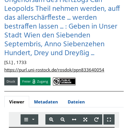
Ungehorsam des Hertzogs Carl
Leopolds Theil nehmen werden, auff
das allerschärffeste ... werden
bestraffen lassen ... : Geben in Unser
Stadt Wien den Siebenden
Septembris, Anno Siebenzehen
Hundert, Drey und Dreyßig ...
[S.l.] , 1733
https://purl.uni-rostock.de/rosdok/ppn833640054
Druck
Freier
Zugang
Viewer
Metadaten
Dateien