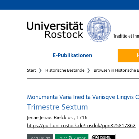
zum Inhalt
E-Publikationen
Start
Historische Bestände
Browsen in Historische 
Monumenta Varia Inedita Variisqve Lingvis C
Trimestre Sextum
Jenae Jenae: Bielckius , 1716
https://purl.uni-rostock.de/rosdok/ppn825817862
Band (Druck)
Freier
Zugang