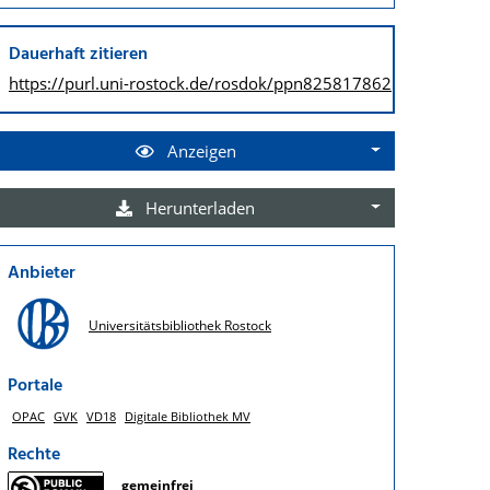
Dauerhaft zitieren
https://purl.uni-rostock.de/
rosdok/ppn825817862
Anzeigen
Herunterladen
Anbieter
Universitätsbibliothek Rostock
Portale
OPAC
GVK
VD18
Digitale Bibliothek MV
Rechte
gemeinfrei