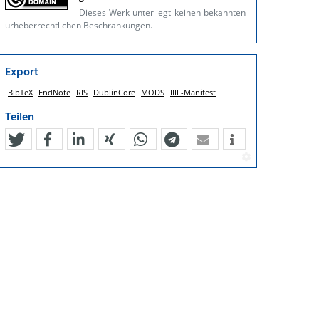
Dieses Werk unterliegt keinen bekannten
urheberrechtlichen Beschränkungen.
Export
BibTeX
EndNote
RIS
DublinCore
MODS
IIIF-Manifest
Teilen
tweet
teilen
mitteilen
teilen
teilen
teilen
mail