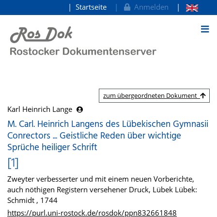
Startseite
Anmelden
zum Inhalt
zum übergeordneten Dokument
Karl Heinrich Lange
M. Carl. Heinrich Langens des Lübekischen Gymnasii
Conrectors ... Geistliche Reden über wichtige
Sprüche heiliger Schrift
[1]
Zweyter verbesserter und mit einem neuen Vorberichte,
auch nöthigen Registern versehener Druck, Lübek Lübek:
Schmidt , 1744
https://purl.uni-rostock.de/rosdok/ppn832661848