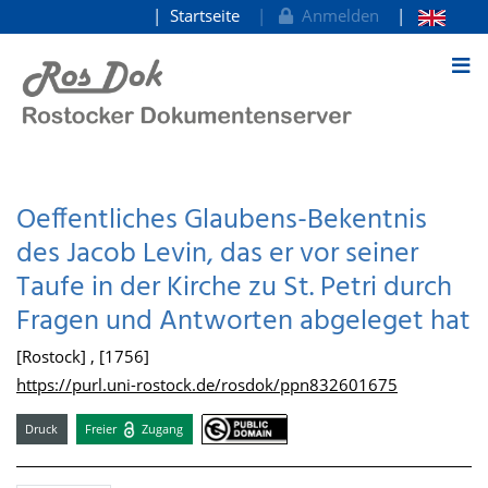
Startseite
Anmelden
zum Inhalt
Oeffentliches Glaubens-Bekentnis
des Jacob Levin, das er vor seiner
Taufe in der Kirche zu St. Petri durch
Fragen und Antworten abgeleget hat
[Rostock] , [1756]
https://purl.uni-rostock.de/rosdok/ppn832601675
Druck
Freier
Zugang