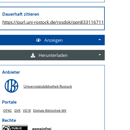
Dauerhaft zitieren
https://purl.uni-rostock.de/
rosdok/ppn833116711
Anzeigen
Herunterladen
Anbieter
Universitätsbibliothek Rostock
Portale
OPAC
GVK
VD18
Digitale Bibliothek MV
Rechte
gemeinfrei