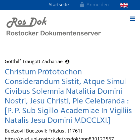
Startseite
Anmelden
zum Inhalt
Gotthilf Traugott Zachariae
Christum Prōtotochon
Considerandum Sistit, Atque Simul
Civibus Solemnia Natalitia Domini
Nostri, Jesu Christi, Pie Celebranda :
[P. P. Sub Sigillo Academiae In Vigiliis
Natalis Jesu Domini MDCCLXI.]
Buetzovii Buetzovii: Fritzius , [1761]
https://purl.uni-rostock.de/rosdok/ppn830122567