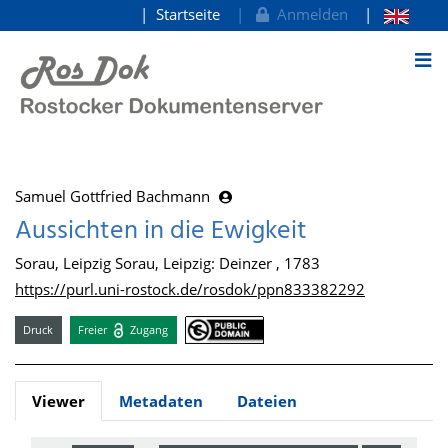
Startseite
Anmelden
zum Inhalt
Samuel Gottfried Bachmann
Aussichten in die Ewigkeit
Sorau, Leipzig Sorau, Leipzig: Deinzer , 1783
https://purl.uni-rostock.de/rosdok/ppn833382292
Druck
Freier
Zugang
Viewer
Metadaten
Dateien