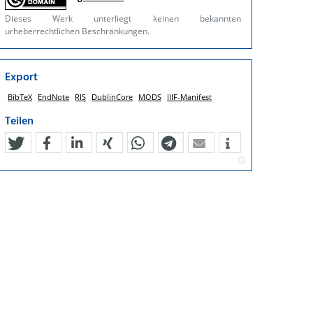
Dieses Werk unterliegt keinen bekannten
urheberrechtlichen Beschränkungen.
Export
BibTeX
EndNote
RIS
DublinCore
MODS
IIIF-Manifest
Teilen
tweet
teilen
mitteilen
teilen
teilen
teilen
mail