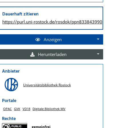
Dauerhaft zitieren
https://purl.uni-rostock.de/
rosdok/ppn833843990
Anzeigen
Herunterladen
Anbieter
Universitätsbibliothek Rostock
Portale
OPAC
GVK
VD18
Digitale Bibliothek MV
Rechte
gemeinfrei