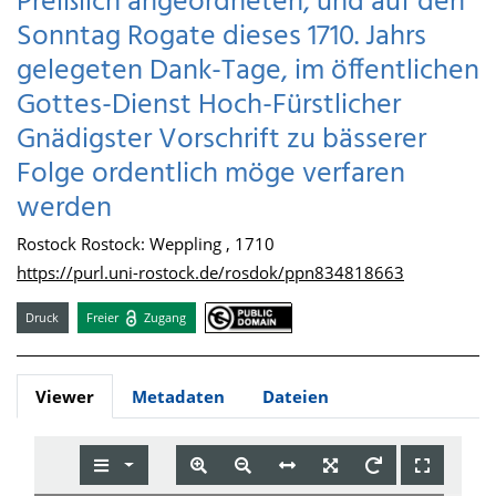
Preißlich angeordneten, und auf den
Sonntag Rogate dieses 1710. Jahrs
gelegeten Dank-Tage, im öffentlichen
Gottes-Dienst Hoch-Fürstlicher
Gnädigster Vorschrift zu bässerer
Folge ordentlich möge verfaren
werden
Rostock Rostock: Weppling , 1710
https://purl.uni-rostock.de/rosdok/ppn834818663
Druck
Freier
Zugang
Viewer
Metadaten
Dateien