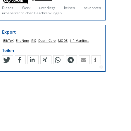
Dieses Werk unterliegt keinen bekannten
urheberrechtlichen Beschränkungen.
Export
BibTeX
EndNote
RIS
DublinCore
MODS
IIIF-Manifest
Teilen
tweet
teilen
mitteilen
teilen
teilen
teilen
mail