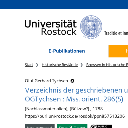
zum Inhalt
E-Publikationen
Start
Historische Bestände
Browsen in Historische 
Oluf Gerhard Tychsen
Verzeichnis der geschriebenen und
OGTychsen : Mss. orient. 286(5)
[Nachlassmaterialien], [Bützow?] , 1788
https://purl.uni-rostock.de/rosdok/ppn857513206
Nachlassmaterial
Freier
Zugang