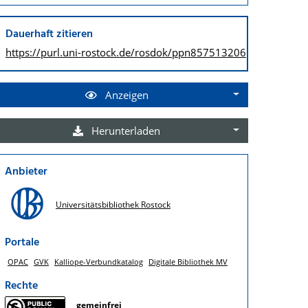
Dauerhaft zitieren
https://purl.uni-rostock.de/
rosdok/ppn857513206
Anzeigen
Herunterladen
Anbieter
Universitätsbibliothek Rostock
Portale
OPAC
GVK
Kalliope-Verbundkatalog
Digitale Bibliothek MV
Rechte
gemeinfrei