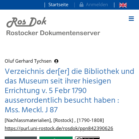
Startseite
Anmelden
zum Inhalt
Oluf Gerhard Tychsen
Verzeichnis der[er] die Bibliothek und
das Museum seit ihrer hiesigen
Errichtung v. 5 Febr 1790
ausserordentlich besucht haben :
Mss. Meckl. J 87
[Nachlassmaterialien], [Rostock] , [1790-1808]
https://purl.uni-rostock.de/rosdok/ppn842390626