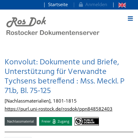
Startseite
Anmelden
zum Inhalt
Konvolut: Dokumente und Briefe,
Unterstützung für Verwandte
Tychsens betreffend : Mss. Meckl. P
71.b, Bl. 75-125
[Nachlassmaterialien], 1801-1815
https://purl.uni-rostock.de/rosdok/ppn848582403
Nachlassmaterial
Freier
Zugang