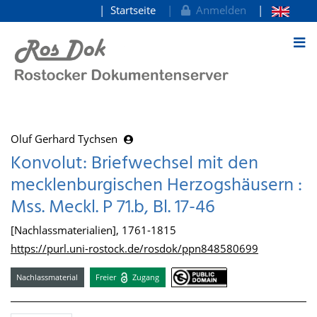
Startseite
Anmelden
zum Inhalt
Oluf Gerhard Tychsen
Konvolut: Briefwechsel mit den
mecklenburgischen Herzogshäusern :
Mss. Meckl. P 71.b, Bl. 17-46
[Nachlassmaterialien], 1761-1815
https://purl.uni-rostock.de/rosdok/ppn848580699
Nachlassmaterial
Freier
Zugang