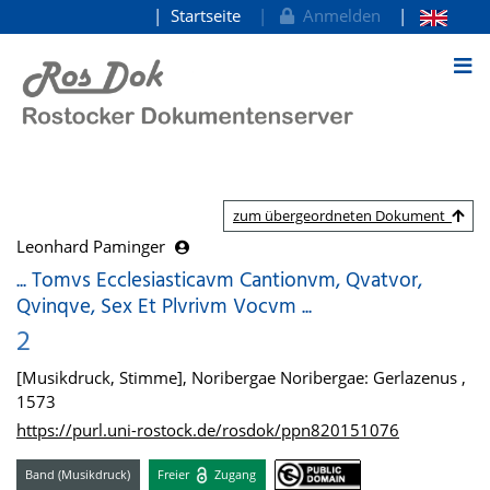
Startseite
Anmelden
zum Inhalt
zum übergeordneten Dokument
Leonhard Paminger
... Tomvs Ecclesiasticavm Cantionvm, Qvatvor,
Qvinqve, Sex Et Plvrivm Vocvm ...
2
[Musikdruck, Stimme], Noribergae Noribergae: Gerlazenus ,
1573
https://purl.uni-rostock.de/rosdok/ppn820151076
Band (Musikdruck)
Freier
Zugang