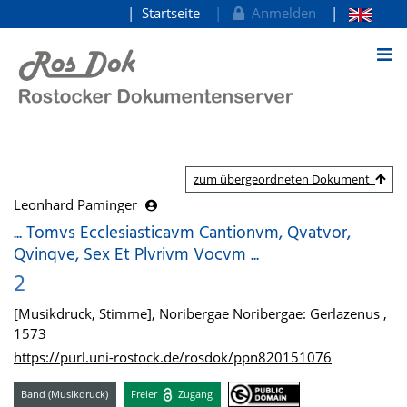
Startseite
Anmelden
zum Inhalt
zum übergeordneten Dokument
Leonhard Paminger
... Tomvs Ecclesiasticavm Cantionvm, Qvatvor,
Qvinqve, Sex Et Plvrivm Vocvm ...
2
[Musikdruck, Stimme], Noribergae Noribergae: Gerlazenus ,
1573
https://purl.uni-rostock.de/rosdok/ppn820151076
Band (Musikdruck)
Freier
Zugang