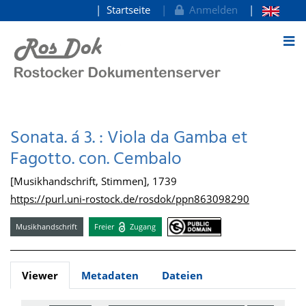
Startseite
Anmelden
zum Inhalt
Sonata. á 3. : Viola da Gamba et
Fagotto. con. Cembalo
[Musikhandschrift, Stimmen], 1739
https://purl.uni-rostock.de/rosdok/ppn863098290
Musikhandschrift
Freier
Zugang
Viewer
Metadaten
Dateien