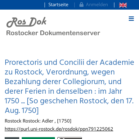
Startseite
Anmelden
zum Inhalt
Prorectoris und Concilii der Academie
zu Rostock, Verordnung, wegen
Bezahlung derer Collegiorum, und
derer Ferien in denselben : im Jahr
1750 ... [So geschehen Rostock, den 17.
Aug. 1750]
Rostock Rostock: Adler , [1750]
https://purl.uni-rostock.de/rosdok/ppn791225062