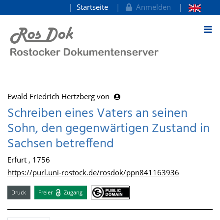
Startseite
Anmelden
zum Inhalt
Ewald Friedrich Hertzberg von
Schreiben eines Vaters an seinen
Sohn, den gegenwärtigen Zustand in
Sachsen betreffend
Erfurt , 1756
https://purl.uni-rostock.de/rosdok/ppn841163936
Druck
Freier
Zugang