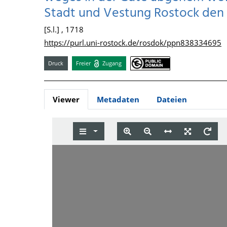
Stadt und Vestung Rostock den 15
[S.l.] , 1718
https://purl.uni-rostock.de/rosdok/ppn838334695
Druck
Freier
Zugang
Viewer
Metadaten
Dateien