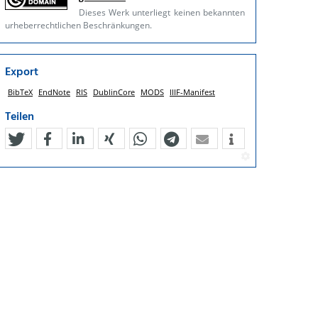
Dieses Werk unterliegt keinen bekannten
urheberrechtlichen Beschränkungen.
Export
BibTeX
EndNote
RIS
DublinCore
MODS
IIIF-Manifest
Teilen
tweet
teilen
mitteilen
teilen
teilen
teilen
mail