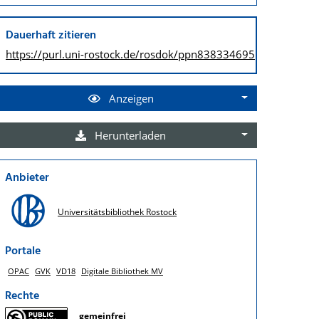
Dauerhaft zitieren
https://purl.uni-rostock.de/
rosdok/ppn838334695
Anzeigen
Herunterladen
Anbieter
Universitätsbibliothek Rostock
Portale
OPAC
GVK
VD18
Digitale Bibliothek MV
Rechte
gemeinfrei