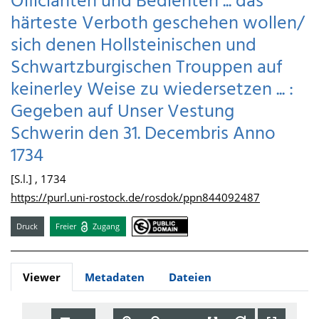
Officianten und Bedienten ... das
härteste Verboth geschehen wollen/
sich denen Hollsteinischen und
Schwartzburgischen Trouppen auf
keinerley Weise zu wiedersetzen ... :
Gegeben auf Unser Vestung
Schwerin den 31. Decembris Anno
1734
[S.l.] , 1734
https://purl.uni-rostock.de/rosdok/ppn844092487
Druck
Freier
Zugang
Viewer
Metadaten
Dateien