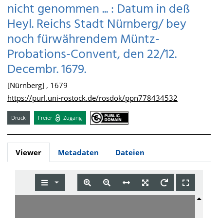
nicht genommen ... : Datum in deß
Heyl. Reichs Stadt Nürnberg/ bey
noch fürwährendem Müntz-
Probations-Convent, den 22/12.
Decembr. 1679.
[Nürnberg] , 1679
https://purl.uni-rostock.de/rosdok/ppn778434532
Druck
Freier
Zugang
Viewer
Metadaten
Dateien