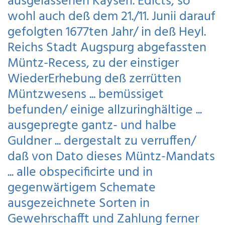
ausgelassenen Käyserl. Edicts, so
wohl auch deß dem 21./11. Junii darauf
gefolgten 1677ten Jahr/ in deß Heyl.
Reichs Stadt Augspurg abgefassten
Müntz-Recess, zu der einstiger
WiederErhebung deß zerrütten
Müntzwesens ... bemüssiget
befunden/ einige allzuringhältige ...
ausgepregte gantz- und halbe
Guldner ... dergestalt zu verruffen/
daß von Dato dieses Müntz-Mandats
... alle obspecificirte und in
gegenwärtigem Schemate
ausgezeichnete Sorten in
Gewehrschafft und Zahlung ferner