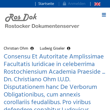
Startseite
Anmelden
zum Inhalt
Christian Ohm
Ludwig Giseler
Consensu Et Autoritate Amplissimae
Facultatis Iuridicae in celeberrima
Rostochiensium Academia Praeside ...
Dn. Christiano Ohm I.U.D.
Disputationem hanc De Verborum
Obligationibus, cum annexis
corollariis feudalibus. Pro viribus