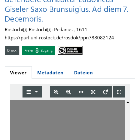
defendere conabitur Ludovicus
Giseler Saxo Brunsuigius. Ad diem 7.
Decembris.
Rostochi[i] Rostochi[i]: Pedanus , 1611
https://purl.uni-rostock.de/rosdok/ppn788082124
Druck
Freier
Zugang
Viewer
Metadaten
Dateien