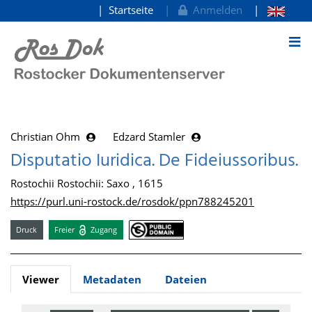
Startseite
Anmelden
zum Inhalt
Christian Ohm
Edzard Stamler
Disputatio Iuridica. De Fideiussoribus.
Rostochii Rostochii: Saxo , 1615
https://purl.uni-rostock.de/rosdok/ppn788245201
Druck
Freier
Zugang
Viewer
Metadaten
Dateien