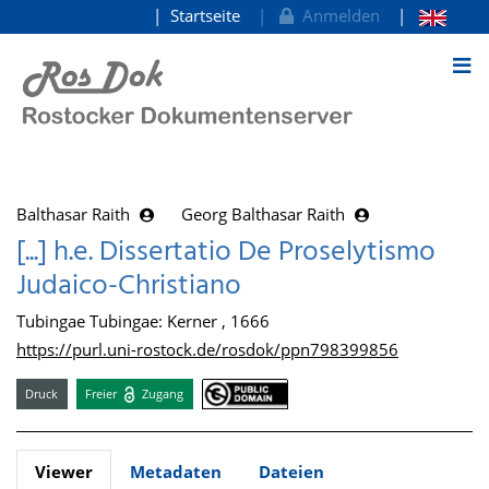
Startseite
Anmelden
zum Inhalt
Balthasar Raith
Georg Balthasar Raith
[...] h.e. Dissertatio De Proselytismo
Judaico-Christiano
Tubingae Tubingae: Kerner , 1666
https://purl.uni-rostock.de/rosdok/ppn798399856
Druck
Freier
Zugang
Viewer
Metadaten
Dateien