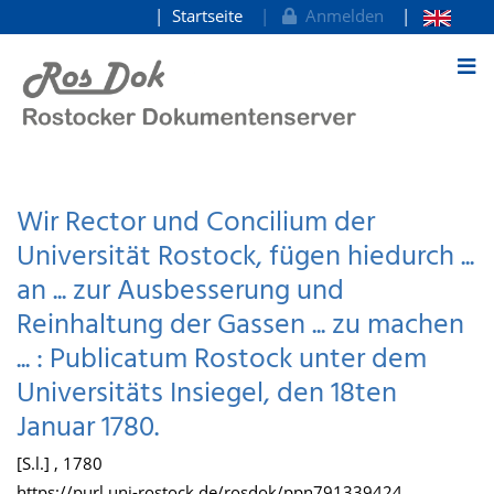
Startseite
Anmelden
zum Inhalt
Wir Rector und Concilium der
Universität Rostock, fügen hiedurch ...
an ... zur Ausbesserung und
Reinhaltung der Gassen ... zu machen
... : Publicatum Rostock unter dem
Universitäts Insiegel, den 18ten
Januar 1780.
[S.l.] , 1780
https://purl.uni-rostock.de/rosdok/ppn791339424