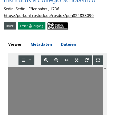
institutus a Collegio Scholastico
Sedini Sedini: Effenbahrt , 1736
https://purl.uni-rostock.de/rosdok/ppn824833090
Druck
Freier
Zugang
Viewer
Metadaten
Dateien