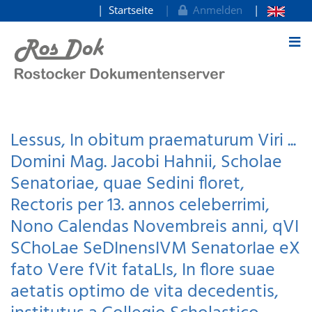
Startseite
Anmelden
zum Inhalt
Lessus, In obitum praematurum Viri ...
Domini Mag. Jacobi Hahnii, Scholae
Senatoriae, quae Sedini floret,
Rectoris per 13. annos celeberrimi,
Nono Calendas Novembreis anni, qVI
SChoLae SeDInensIVM SenatorIae eX
fato Vere fVit fataLIs, In flore suae
aetatis optimo de vita decedentis,