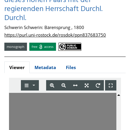
dieses hohen Paars mit der
regierenden Herrschaft Durchl.
Durchl.
Schwerin Schwerin: Bärensprung , 1800
https://purl.uni-rostock.de/rosdok/ppn837683750
monograph
free
access
Viewer
Metadata
Files