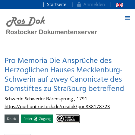
Startseite
Anmelden
zum Inhalt
Pro Memoria Die Ansprüche des
Herzoglichen Hauses Mecklenburg-
Schwerin auf zwey Canonicate des
Domstiftes zu Straßburg betreffend
Schwerin Schwerin: Bärensprung , 1791
https://purl.uni-rostock.de/rosdok/ppn838178723
Druck
Freier
Zugang