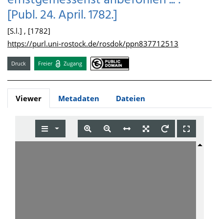
ernstgemessenst anbefohlen ... :
[Publ. 24. April. 1782.]
[S.l.] , [1782]
https://purl.uni-rostock.de/rosdok/ppn837712513
Druck
Freier
Zugang
Viewer
Metadaten
Dateien