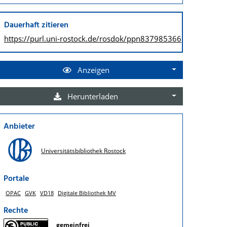
Dauerhaft zitieren
https://purl.uni-rostock.de/
rosdok/ppn837985366
Anzeigen
Herunterladen
Anbieter
Universitätsbibliothek Rostock
Portale
OPAC
GVK
VD18
Digitale Bibliothek MV
Rechte
gemeinfrei