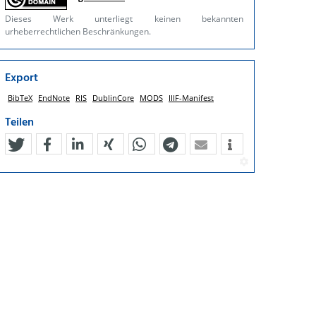
Dieses Werk unterliegt keinen bekannten
urheberrechtlichen Beschränkungen.
Export
BibTeX
EndNote
RIS
DublinCore
MODS
IIIF-Manifest
Teilen
tweet
teilen
mitteilen
teilen
teilen
teilen
mail