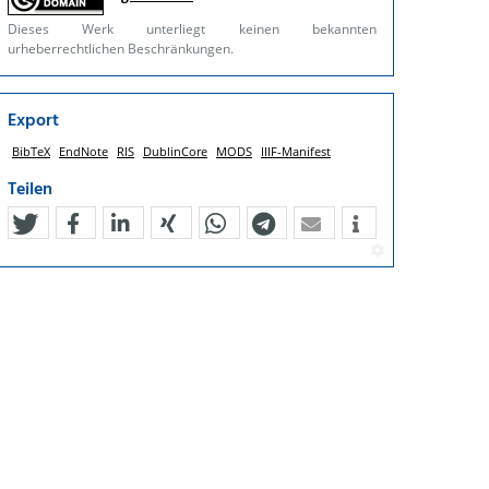
Dieses Werk unterliegt keinen bekannten
urheberrechtlichen Beschränkungen.
Export
BibTeX
EndNote
RIS
DublinCore
MODS
IIIF-Manifest
Teilen
tweet
teilen
mitteilen
teilen
teilen
teilen
mail