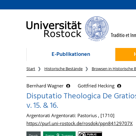
zum Inhalt
E-Publikationen
Start
Historische Bestände
Browsen in Historische 
Bernhard Wagner
Gottfried Hecking
Disputatio Theologica De Gratio
v. 15. & 16.
Argentorati Argentorati: Pastorius , [1710]
https://purl.uni-rostock.de/rosdok/ppn84129707X
Druck
Freier
Zugang