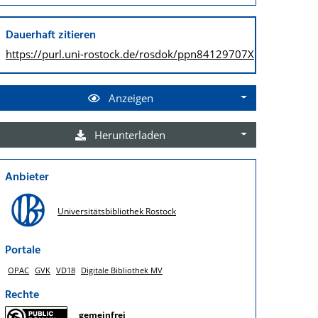
Dauerhaft zitieren
https://purl.uni-rostock.de/
rosdok/ppn84129707X
Anzeigen
Herunterladen
Anbieter
Universitätsbibliothek Rostock
Portale
OPAC
GVK
VD18
Digitale Bibliothek MV
Rechte
gemeinfrei