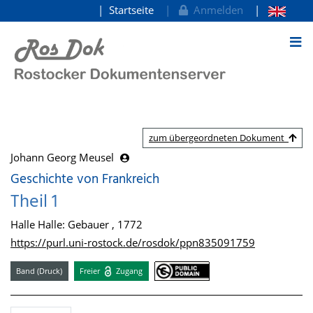
Startseite
Anmelden
zum Inhalt
zum übergeordneten Dokument
Johann Georg Meusel
Geschichte von Frankreich
Theil 1
Halle Halle: Gebauer , 1772
https://purl.uni-rostock.de/rosdok/ppn835091759
Band (Druck)
Freier
Zugang