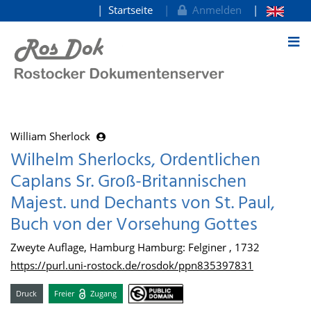
Startseite
Anmelden
zum Inhalt
William Sherlock
Wilhelm Sherlocks, Ordentlichen
Caplans Sr. Groß-Britannischen
Majest. und Dechants von St. Paul,
Buch von der Vorsehung Gottes
Zweyte Auflage, Hamburg Hamburg: Felginer , 1732
https://purl.uni-rostock.de/rosdok/ppn835397831
Druck
Freier
Zugang