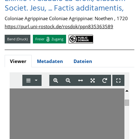
Societ. Jesu, ... Factis additamentis,
Coloniae Agrippinae Coloniae Agrippinae: Noethen , 1720
https://purl.uni-rostock.de/rosdok/ppn835363589
Band (Druck)
Freier
Zugang
Viewer
Metadaten
Dateien