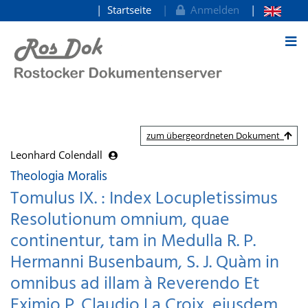
Startseite
Anmelden
zum Inhalt
zum übergeordneten Dokument
Leonhard Colendall
Theologia Moralis
Tomulus IX. : Index Locupletissimus
Resolutionum omnium, quae
continentur, tam in Medulla R. P.
Hermanni Busenbaum, S. J. Quàm in
omnibus ad illam à Reverendo Et
Eximio P. Claudio La Croix, eiusdem